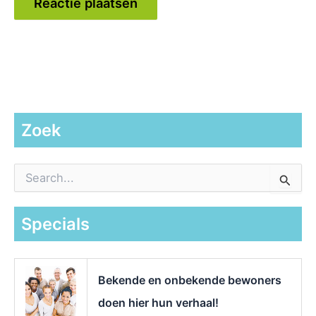
Zoek
Z
o
e
k
Specials
n
a
a
r
Bekende en onbekende bewoners
:
doen hier hun verhaal!