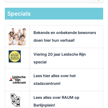
e
k
Specials
n
a
a
r
Bekende en onbekende bewoners
:
doen hier hun verhaal!
Viering 20 jaar Leidsche Rijn
special
Lees hier alles over het
stadscentrum!
Lees alles over RAUM op
Berlijnplein!