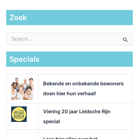
Zoek
Z
o
e
k
Specials
n
a
a
r
Bekende en onbekende bewoners
:
doen hier hun verhaal!
Viering 20 jaar Leidsche Rijn
special