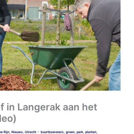
ef in Langerak aan het
deo)
-
,
,
,
,
,
,
e Rijn
Nieuws
Utrecht
buurtbewoners
groen
park
planten