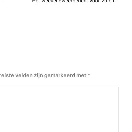
Het weekendweerbericht voor 29 en 30 juni: Zaterdag droog, zondag enkele buien
reiste velden zijn gemarkeerd met
*