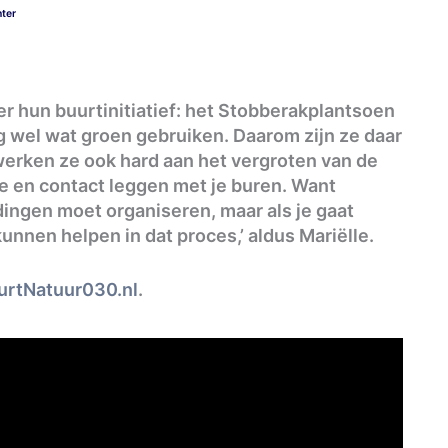
hter
er hun buurtinitiatief: het Stobberakplantsoen
og wel wat groen gebruiken. Daarom zijn ze daar
 werken ze ook hard aan het vergroten van de
ee en contact leggen met je buren. Want
 dingen moet organiseren, maar als je gaat
kunnen helpen in dat proces,’ aldus Mariëlle.
rtNatuur030.nl
.