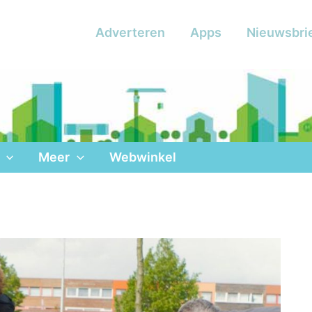
Adverteren
Apps
Nieuwsbri
Meer
Webwinkel