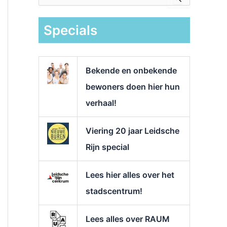
e
k
Specials
n
a
a
r
Bekende en onbekende
:
bewoners doen hier hun
verhaal!
Viering 20 jaar Leidsche
Rijn special
Lees hier alles over het
stadscentrum!
Lees alles over RAUM