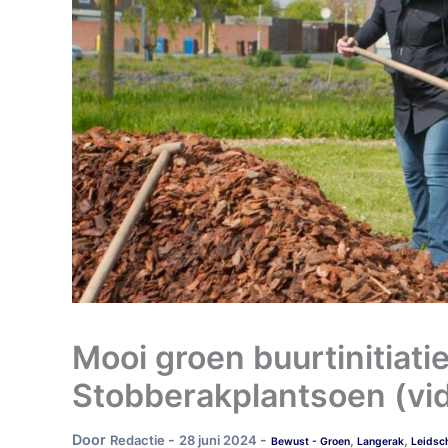
Mooi groen buurtinitiati
Stobberakplantsoen (vi
Door
-
-
Redactie
28 juni 2024
,
,
Bewust - Groen
Langerak
Leidsch