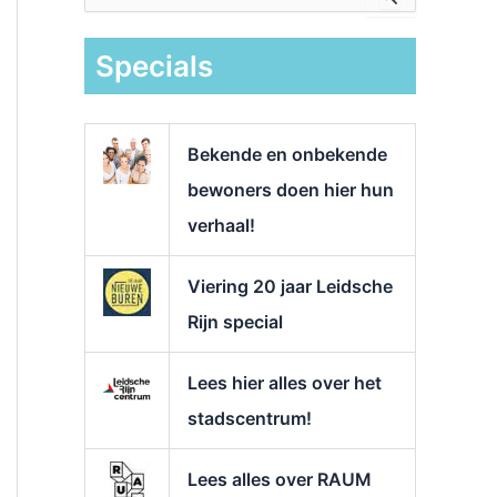
e
k
Specials
n
a
a
r
Bekende en onbekende
:
bewoners doen hier hun
verhaal!
Viering 20 jaar Leidsche
Rijn special
Lees hier alles over het
stadscentrum!
Lees alles over RAUM