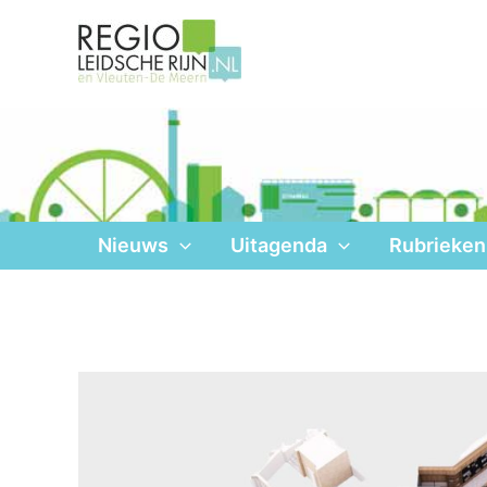
Ga
naar
de
inhoud
Nieuws
Uitagenda
Rubrieken