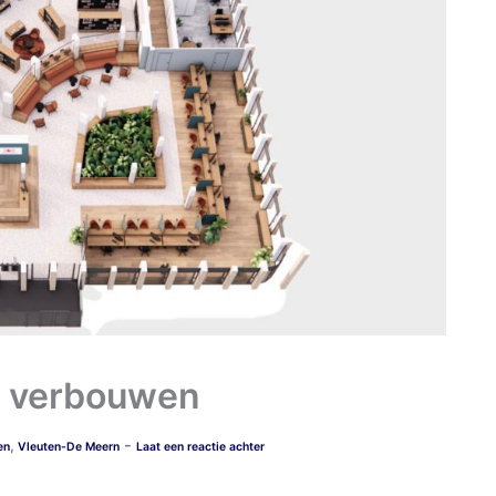
at verbouwen
-
,
en
Vleuten-De Meern
Laat een reactie achter