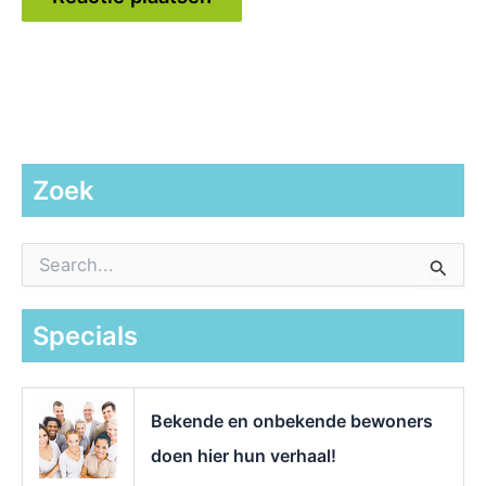
Zoek
Z
o
e
k
Specials
n
a
a
r
Bekende en onbekende bewoners
:
doen hier hun verhaal!