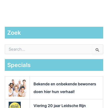
Zoek
Z
o
e
k
Specials
n
a
a
r
Bekende en onbekende bewoners
:
doen hier hun verhaal!
Viering 20 jaar Leidsche Rijn