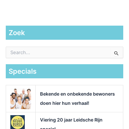
Zoek
Z
o
e
k
Specials
n
a
a
r
Bekende en onbekende bewoners
:
doen hier hun verhaal!
Viering 20 jaar Leidsche Rijn