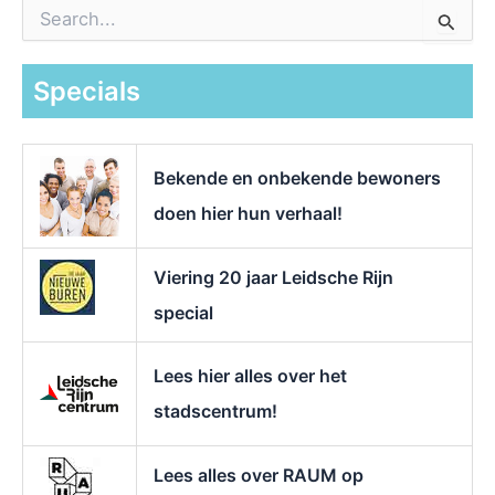
Z
o
e
k
Specials
n
a
a
r
Bekende en onbekende bewoners
:
doen hier hun verhaal!
Viering 20 jaar Leidsche Rijn
special
Lees hier alles over het
stadscentrum!
Lees alles over RAUM op