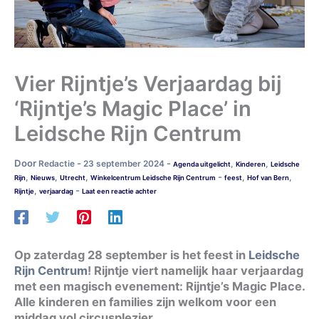
Vier Rijntje’s Verjaardag bij
‘Rijntje’s Magic Place’ in
Leidsche Rijn Centrum
Door
-
-
Redactie
23 september 2024
,
,
Agenda uitgelicht
Kinderen
Leidsche
-
,
,
,
,
,
Rijn
Nieuws
Utrecht
Winkelcentrum Leidsche Rijn Centrum
feest
Hof van Bern
-
,
Rijntje
verjaardag
Laat een reactie achter
Op zaterdag 28 september is het feest in
Leidsche
Rijn Centrum
! Rijntje viert namelijk haar verjaardag
met een magisch evenement: Rijntje’s Magic Place.
Alle kinderen en families zijn welkom voor een
middag vol circusplezier.