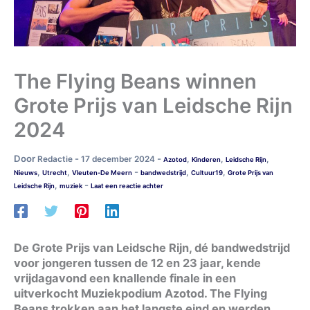
The Flying Beans winnen
Grote Prijs van Leidsche Rijn
2024
Door
-
-
Redactie
17 december 2024
,
,
,
Azotod
Kinderen
Leidsche Rijn
-
,
,
,
,
Nieuws
Utrecht
Vleuten-De Meern
bandwedstrijd
Cultuur19
Grote Prijs van
-
,
Leidsche Rijn
muziek
Laat een reactie achter
De Grote Prijs van Leidsche Rijn, dé bandwedstrijd
voor jongeren tussen de 12 en 23 jaar, kende
vrijdagavond een knallende finale in een
uitverkocht Muziekpodium Azotod. The Flying
Beans trokken aan het langste eind en werden