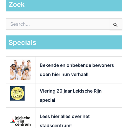
Zoek
Z
o
e
k
Specials
n
a
a
r
Bekende en onbekende bewoners
:
doen hier hun verhaal!
Viering 20 jaar Leidsche Rijn
special
Lees hier alles over het
stadscentrum!