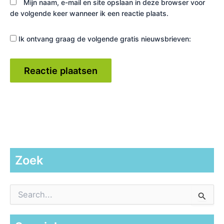
Mijn naam, e-mail en site opslaan in deze browser voor
de volgende keer wanneer ik een reactie plaats.
Ik ontvang graag de volgende gratis nieuwsbrieven:
Zoek
Z
o
e
k