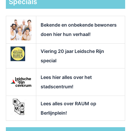
Specials
n
a
a
r
Bekende en onbekende bewoners
:
doen hier hun verhaal!
Viering 20 jaar Leidsche Rijn
special
Lees hier alles over het
stadscentrum!
Lees alles over RAUM op
Berlijnplein!