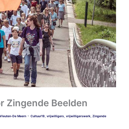
oor Zingende Beelden
-
,
,
,
Vleuten-De Meern
Cultuur19
vrijwilligers
vrijwilligerswerk
Zingende