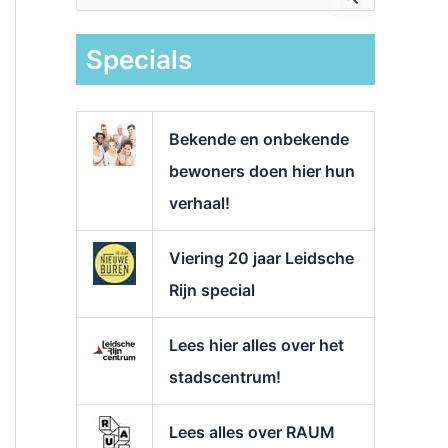
e
k
Specials
n
a
a
r
Bekende en onbekende
:
bewoners doen hier hun
verhaal!
Viering 20 jaar Leidsche
Rijn special
Lees hier alles over het
stadscentrum!
Lees alles over RAUM