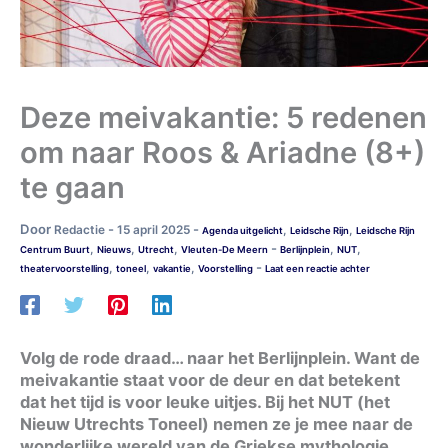
Deze meivakantie: 5 redenen
om naar Roos & Ariadne (8+)
te gaan
Door
-
-
Redactie
15 april 2025
,
,
Agenda uitgelicht
Leidsche Rijn
Leidsche Rijn
-
,
,
,
,
,
Centrum Buurt
Nieuws
Utrecht
Vleuten-De Meern
Berlijnplein
NUT
-
,
,
,
theatervoorstelling
toneel
vakantie
Voorstelling
Laat een reactie achter
Volg de rode draad… naar het Berlijnplein. Want de
meivakantie staat voor de deur en dat betekent
dat het tijd is voor leuke uitjes. Bij het NUT (het
Nieuw Utrechts Toneel) nemen ze je mee naar de
wonderlijke wereld van de Griekse mythologie.