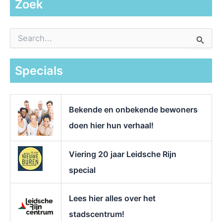
Zoek
Z
o
e
k
Specials
n
a
a
r
Bekende en onbekende bewoners
:
doen hier hun verhaal!
Viering 20 jaar Leidsche Rijn
special
Lees hier alles over het
stadscentrum!