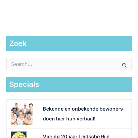
Zoek
Z
o
e
k
Specials
n
a
a
r
Bekende en onbekende bewoners
:
doen hier hun verhaal!
Viering 20 jaar Leidsche Rijn