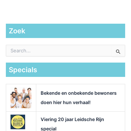
Zoek
Z
o
e
k
Specials
n
a
a
r
Bekende en onbekende bewoners
:
doen hier hun verhaal!
Viering 20 jaar Leidsche Rijn
special