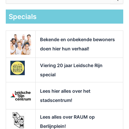
o
e
k
Specials
n
a
a
r
Bekende en onbekende bewoners
:
doen hier hun verhaal!
Viering 20 jaar Leidsche Rijn
special
Lees hier alles over het
stadscentrum!
Lees alles over RAUM op
Berlijnplein!