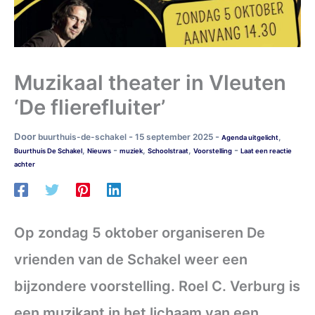
Muzikaal theater in Vleuten
‘De flierefluiter’
Door
-
-
buurthuis-de-schakel
15 september 2025
,
Agenda uitgelicht
-
-
,
,
,
Buurthuis De Schakel
Nieuws
muziek
Schoolstraat
Voorstelling
Laat een reactie
achter
Op zondag 5 oktober organiseren De
vrienden van de Schakel weer een
bijzondere voorstelling. Roel C. Verburg is
een muzikant in het lichaam van een