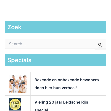
Zoek
Z
o
e
k
Specials
n
a
a
r
Bekende en onbekende bewoners
:
doen hier hun verhaal!
Viering 20 jaar Leidsche Rijn
special