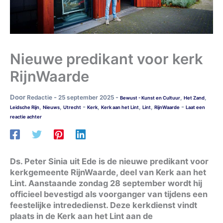
Nieuwe predikant voor kerk
RijnWaarde
Door
-
-
Redactie
25 september 2025
,
,
Bewust - Kunst en Cultuur
Het Zand
-
-
,
,
,
,
,
Leidsche Rijn
Nieuws
Utrecht
Kerk
Kerk aan het Lint
Lint
RijnWaarde
Laat een
reactie achter
Ds. Peter Sinia uit Ede is de nieuwe predikant voor
kerkgemeente RijnWaarde, deel van Kerk aan het
Lint. Aanstaande zondag 28 september wordt hij
officieel bevestigd als voorganger van tijdens een
feestelijke intrededienst. Deze kerkdienst vindt
plaats in de Kerk aan het Lint aan de