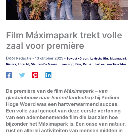
Film Máximapark trekt volle
zaal voor première
Door
-
-
Redactie
13 oktober 2025
,
,
,
Bewust - Groen
Leidsche Rijn
Maximapark
-
-
,
,
,
,
Nieuws
Utrecht
Vleuten-De Meern
bioscoop
Film
Pathé
Laat een reactie achter
De première van de film
Máximapark – van
glastuinbouw naar levend landschap
bij Podium
Hoge Woerd was een hartverwarmend succes.
Een volle zaal genoot van deze eerste vertoning
van een adembenemende film die laat zien hoe
bijzonder het Máximapark is. Een oase van natuur,
rust en allerlei activiteiten van mensen midden in