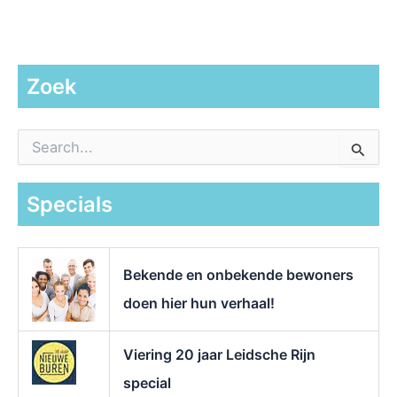
Zoek
Z
o
e
k
Specials
n
a
a
r
Bekende en onbekende bewoners
:
doen hier hun verhaal!
Viering 20 jaar Leidsche Rijn
special