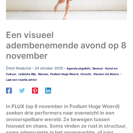
Een visueel
adembenemende avond op 8
november
Door
-
-
Redactie
24 oktober 2025
,
Agenda uitgelicht
Bewust - Kunst en
-
,
,
,
,
,
Cultuur
Leidsche Rijn
Nieuws
Podium Hoge Woerd
Utrecht
Vleuten-De Meern
Laat een reactie achter
In
FLUX
(op 8 november in Podium Hoge Woerd)
zoeken drie performers naar evenwicht in een
onvoorspelbare wereld. Ze bewegen tussen
houvast en chaos. Soms vinden ze rust in structuur,
soms ademruimte in het onverwachte, of juist