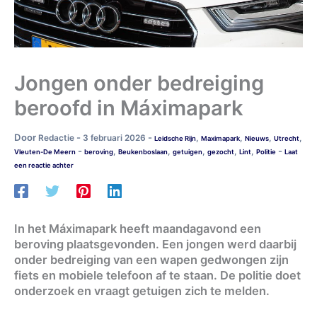
Jongen onder bedreiging
beroofd in Máximapark
Door
-
-
Redactie
3 februari 2026
,
,
,
,
Leidsche Rijn
Maximapark
Nieuws
Utrecht
-
-
,
,
,
,
,
Vleuten-De Meern
beroving
Beukenboslaan
getuigen
gezocht
Lint
Politie
Laat
een reactie achter
In het Máximapark heeft maandagavond een
beroving plaatsgevonden. Een jongen werd daarbij
onder bedreiging van een wapen gedwongen zijn
fiets en mobiele telefoon af te staan. De politie doet
onderzoek en vraagt getuigen zich te melden.