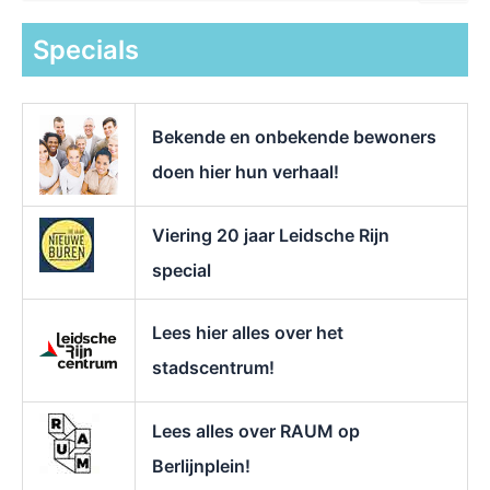
e
k
Specials
n
a
a
r
Bekende en onbekende bewoners
:
doen hier hun verhaal!
Viering 20 jaar Leidsche Rijn
special
Lees hier alles over het
stadscentrum!
Lees alles over RAUM op
Berlijnplein!