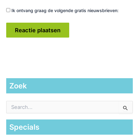
Ik ontvang graag de volgende gratis nieuwsbrieven:
Zoek
Z
o
e
k
Specials
n
a