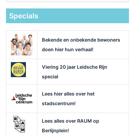
e
k
Specials
n
a
a
r
Bekende en onbekende bewoners
:
doen hier hun verhaal!
Viering 20 jaar Leidsche Rijn
special
Lees hier alles over het
stadscentrum!
Lees alles over RAUM op
Berlijnplein!