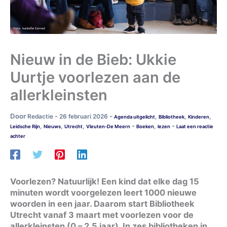
Nieuw in de Bieb: Ukkie
Uurtje voorlezen aan de
allerkleinsten
Door
-
-
Redactie
26 februari 2026
,
,
,
Agenda uitgelicht
Bibliotheek
Kinderen
-
-
,
,
,
,
Leidsche Rijn
Nieuws
Utrecht
Vleuten-De Meern
Boeken
lezen
Laat een reactie
achter
Voorlezen? Natuurlijk! Een kind dat elke dag 15
minuten wordt voorgelezen leert 1000 nieuwe
woorden in een jaar. Daarom start Bibliotheek
Utrecht vanaf 3 maart met voorlezen voor de
allerkleinsten (0 – 2,5 jaar). In zes bibliotheken in