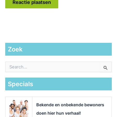
Zoek
Z
o
e
k
Specials
n
a
a
r
Bekende en onbekende bewoners
:
doen hier hun verhaal!