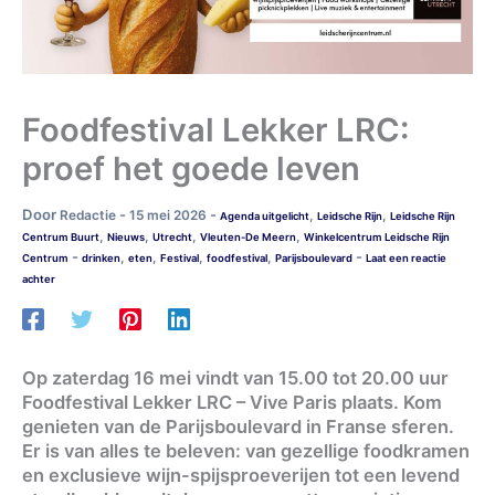
Foodfestival Lekker LRC:
proef het goede leven
Door
-
-
Redactie
15 mei 2026
,
,
Agenda uitgelicht
Leidsche Rijn
Leidsche Rijn
,
,
,
,
Centrum Buurt
Nieuws
Utrecht
Vleuten-De Meern
Winkelcentrum Leidsche Rijn
-
-
,
,
,
,
Centrum
drinken
eten
Festival
foodfestival
Parijsboulevard
Laat een reactie
achter
Op zaterdag 16 mei vindt van 15.00 tot 20.00 uur
Foodfestival Lekker LRC – Vive Paris plaats. Kom
genieten van de Parijsboulevard in Franse sferen.
Er is van alles te beleven: van gezellige foodkramen
en exclusieve wijn-spijsproeverijen tot een levend