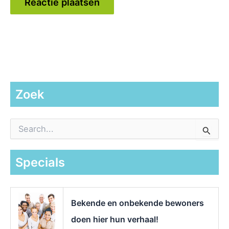
Zoek
Z
o
e
k
Specials
n
a
a
r
Bekende en onbekende bewoners
:
doen hier hun verhaal!