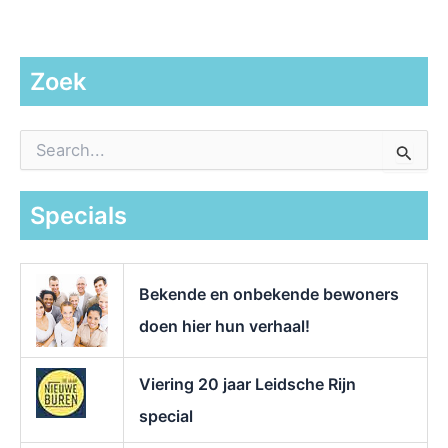
Zoek
Z
o
e
k
Specials
n
a
a
r
Bekende en onbekende bewoners
:
doen hier hun verhaal!
Viering 20 jaar Leidsche Rijn
special