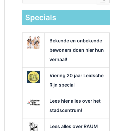
e
k
Specials
n
a
a
r
Bekende en onbekende
:
bewoners doen hier hun
verhaal!
Viering 20 jaar Leidsche
Rijn special
Lees hier alles over het
stadscentrum!
Lees alles over RAUM