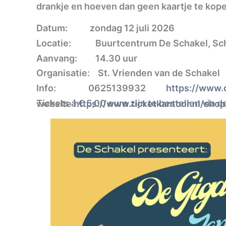
drankje en hoeven dan geen kaartje te kop
Datum: zondag 12 juli 2026
Locatie: Buurtcentrum De Schakel, Schoo
Aanvang: 14.30 uur
Organisatie: St. Vrienden van de Schakel
Info: 0625139932
https://www.
Tickets á € 5,00 euro zijn te bestellen via de website
https://www.ticketkantoor.nl/sho