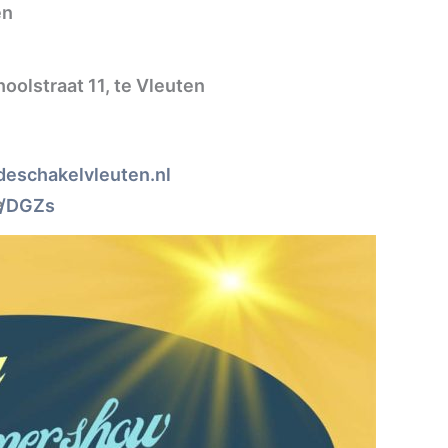
en
lstraat 11, te Vleuten
deschakelvleuten.nl
p/DGZs