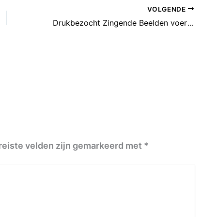
VOLGENDE
Drukbezocht Zingende Beelden voert publiek mee het park in
reiste velden zijn gemarkeerd met
*