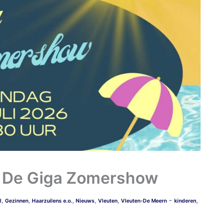
: De Giga Zomershow
-
,
,
,
,
,
,
l
Gezinnen
Haarzuilens e.o.
Nieuws
Vleuten
Vleuten-De Meern
kinderen