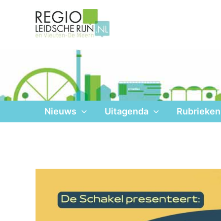
Ga
naar
de
inhoud
Nieuws
Uitagenda
Rubrieken