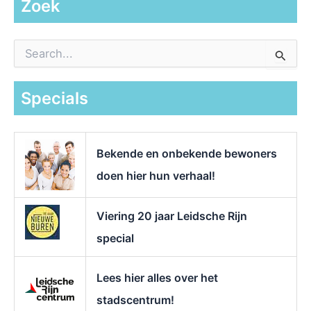
Zoek
Z
o
e
k
Specials
n
a
a
r
Bekende en onbekende bewoners
:
doen hier hun verhaal!
Viering 20 jaar Leidsche Rijn
special
Lees hier alles over het
stadscentrum!