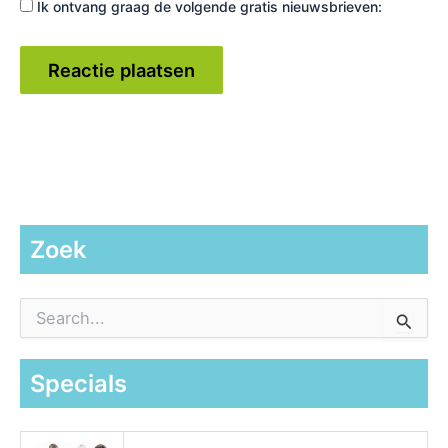
Ik ontvang graag de volgende gratis nieuwsbrieven:
Zoek
Z
o
e
k
Specials
n
a
a
r