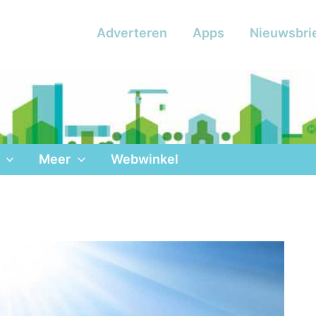
Adverteren
Apps
Nieuwsbri
Meer
Webwinkel