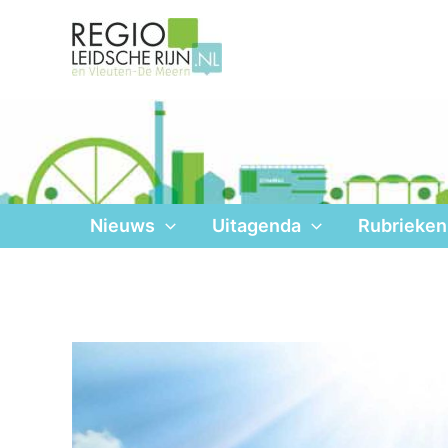
Ga
naar
de
inhoud
Nieuws
Uitagenda
Rubrieken