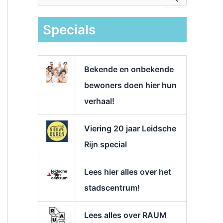
e
k
Specials
n
a
a
r
Bekende en onbekende
:
bewoners doen hier hun
verhaal!
Viering 20 jaar Leidsche
Rijn special
Lees hier alles over het
stadscentrum!
Lees alles over RAUM