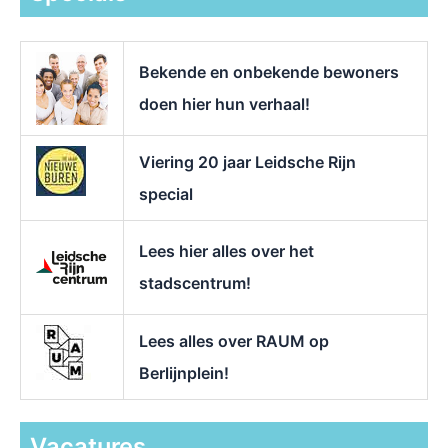
a
a
r
Bekende en onbekende bewoners
:
doen hier hun verhaal!
Viering 20 jaar Leidsche Rijn
special
Lees hier alles over het
stadscentrum!
Lees alles over RAUM op
Berlijnplein!
Vacatures