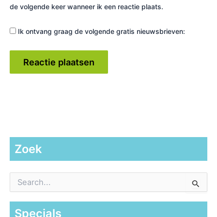
de volgende keer wanneer ik een reactie plaats.
Ik ontvang graag de volgende gratis nieuwsbrieven:
Zoek
Z
o
e
k
Specials
n