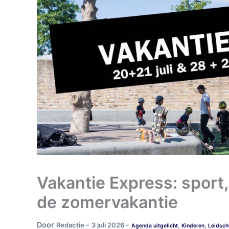
Vakantie Express: sport, 
de zomervakantie
Door
-
-
Redactie
3 juli 2026
,
,
Agenda uitgelicht
Kinderen
Leidsch