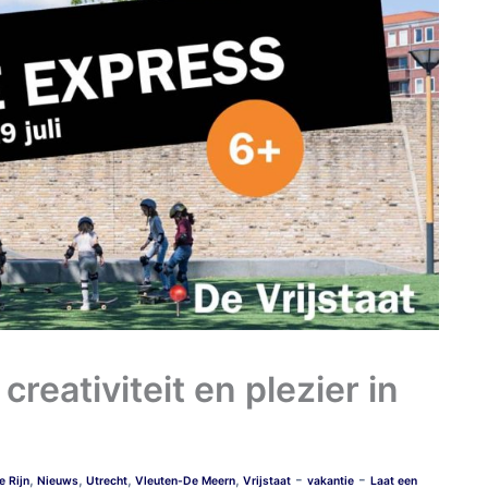
creativiteit en plezier in
-
-
,
,
,
,
e Rijn
Nieuws
Utrecht
Vleuten-De Meern
Vrijstaat
vakantie
Laat een