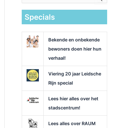
e
k
Specials
n
a
a
r
Bekende en onbekende
:
bewoners doen hier hun
verhaal!
Viering 20 jaar Leidsche
Rijn special
Lees hier alles over het
stadscentrum!
Lees alles over RAUM