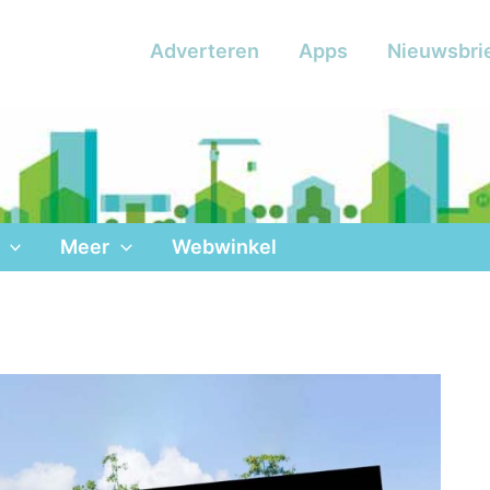
Adverteren
Apps
Nieuwsbri
Meer
Webwinkel