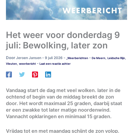
Het weer voor donderdag 9
juli: Bewolking, later zon
Door
-
-
-
Jeroen Jansen
9 juli 2026
,
,
_Weerberichten
De Meern
Leidsche Rijn
-
,
Vleuten
weerbericht
Laat een reactie achter
Vandaag start de dag met veel wolken. later in de
ochtend of begin van de middag breekt de zon
door. Het wordt maximaal 25 graden, daarbij staat
er een zwakke tot later matige noordenwind.
Vannacht opklaringen en minimaal 15 graden.
Vrijdag tot en met maandag schijnt de zon volop.