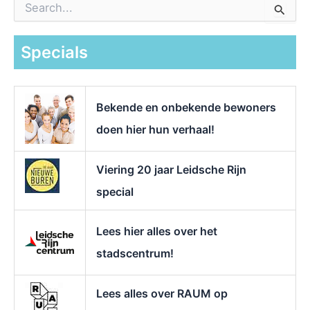
o
e
k
Specials
n
a
a
r
Bekende en onbekende bewoners
:
doen hier hun verhaal!
Viering 20 jaar Leidsche Rijn
special
Lees hier alles over het
stadscentrum!
Lees alles over RAUM op