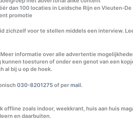
 doelgroep met advertorial alike content
éér dan 100 locaties in Leidsche Rijn en Vleuten-D
ent promotie
 zichzelf voor te stellen middels een interview. Lee
eer informatie over alle advertentie mogelijkheden
ag kunnen toesturen of onder een genot van een kop
h al bij u op de hoek.
fonisch
030-8201275
of per
mail
.
k offline zoals indoor, weekkrant, huis aan huis mag
Meern en daarbuiten.