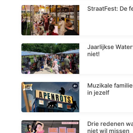
StraatFest: De 
Jaarlijkse Wate
niet!
Muzikale famili
in jezelf
Drie redenen w
niet wil missen