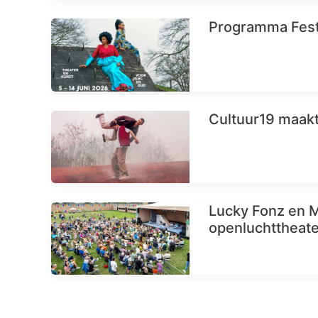
Programma Fest
Cultuur19 maak
Lucky Fonz en M
openluchttheate
Dit wil je niet