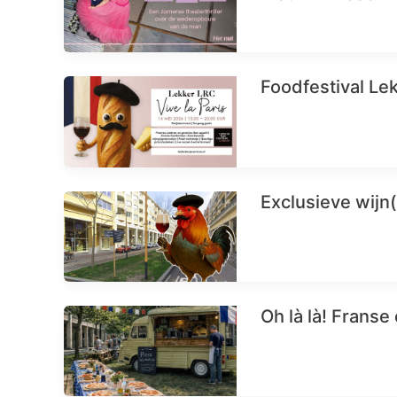
Foodfestival Le
Exclusieve wijn(
Oh là là! Franse