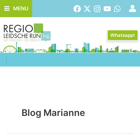
Ga
MENU
naar
de
inhoud
Whatsapp!
Blog Marianne