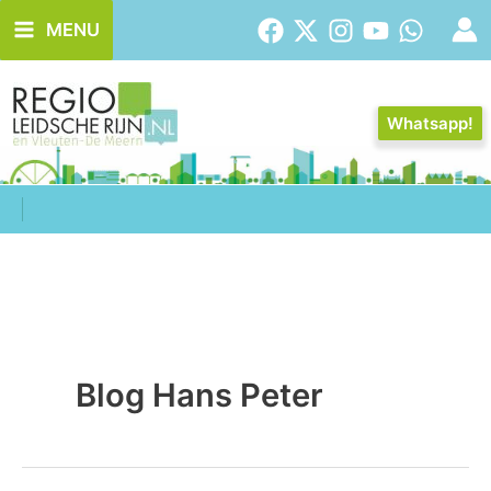
Ga
MENU
naar
de
inhoud
Whatsapp!
Blog Hans Peter