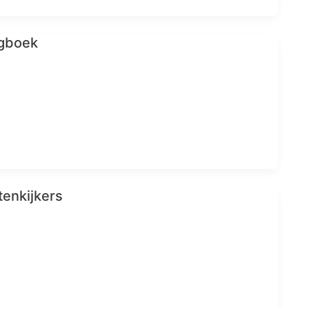
agboek
enkijkers