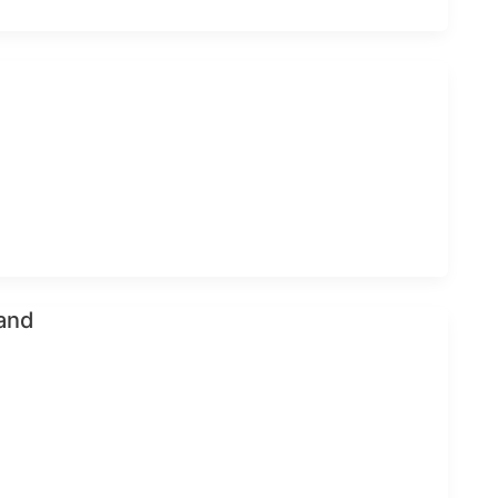
s
and