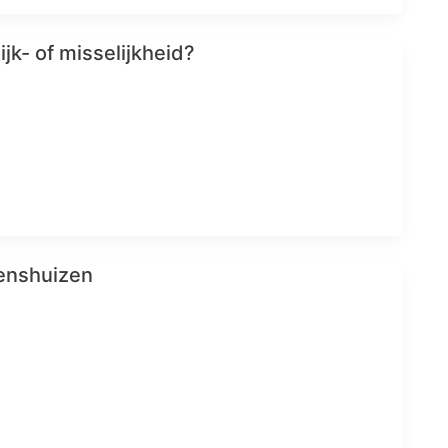
jk- of misselijkheid?
enshuizen