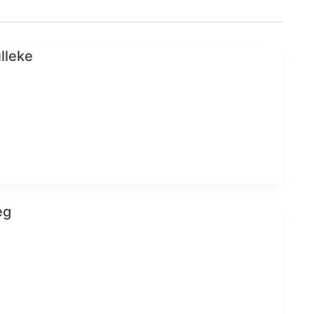
lleke
eg