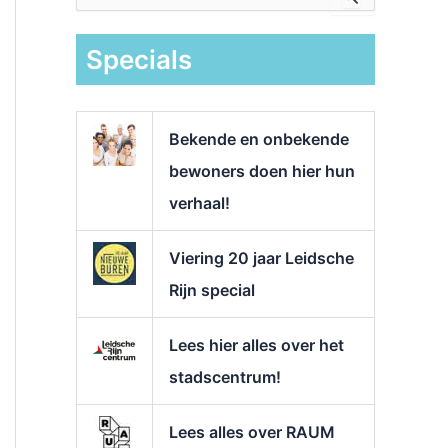
e
k
Specials
n
a
a
r
Bekende en onbekende
:
bewoners doen hier hun
verhaal!
Viering 20 jaar Leidsche
Rijn special
Lees hier alles over het
stadscentrum!
Lees alles over RAUM