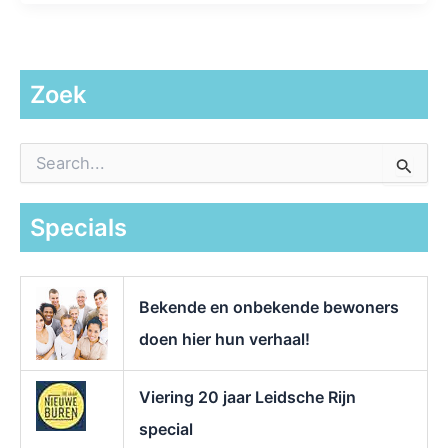
Zoek
Z
o
e
k
Specials
n
a
a
r
Bekende en onbekende bewoners
:
doen hier hun verhaal!
Viering 20 jaar Leidsche Rijn
special