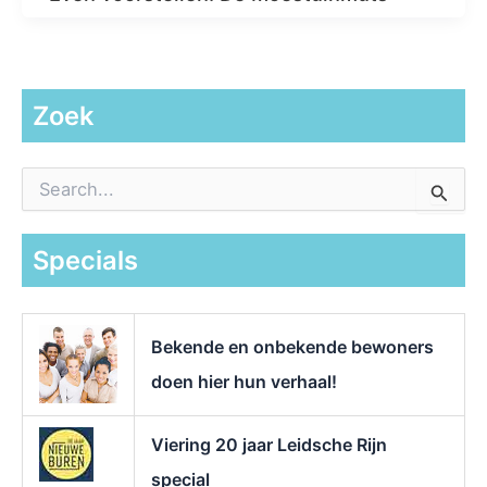
Zoek
Z
o
e
k
Specials
n
a
a
r
Bekende en onbekende bewoners
:
doen hier hun verhaal!
Viering 20 jaar Leidsche Rijn
special