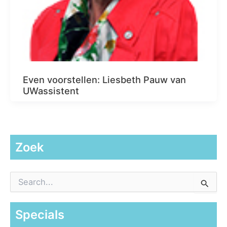
Even voorstellen: Liesbeth Pauw van
UWassistent
Zoek
Z
o
e
k
Specials
n
a