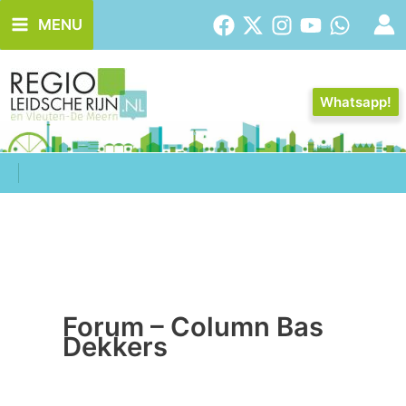
Ga
MENU
naar
de
inhoud
Whatsapp!
Forum – Column Bas
Dekkers