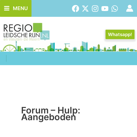
Ga
MENU
naar
de
inhoud
Whatsapp!
Forum – Hulp:
Aangeboden