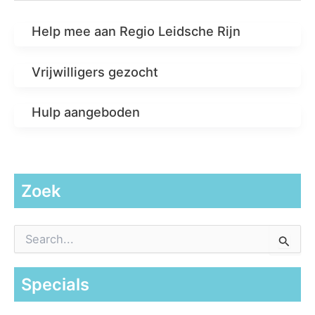
Help mee aan Regio Leidsche Rijn
Vrijwilligers gezocht
Hulp aangeboden
Zoek
Z
o
e
k
Specials
n
a