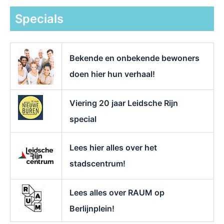
e
k
Specials
n
a
a
r
Bekende en onbekende bewoners
:
doen hier hun verhaal!
Viering 20 jaar Leidsche Rijn
special
Lees hier alles over het
stadscentrum!
Lees alles over RAUM op
Berlijnplein!