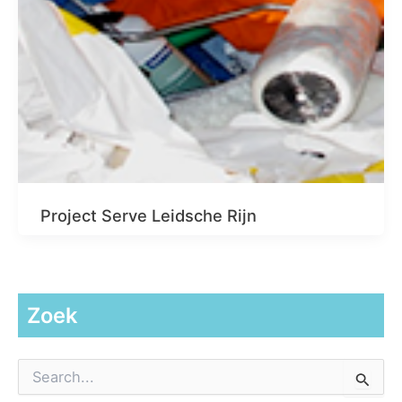
Project Serve Leidsche Rijn
Zoek
Z
o