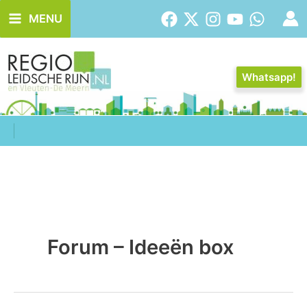
Ga
MENU
naar
de
inhoud
Whatsapp!
Forum – Ideeën box