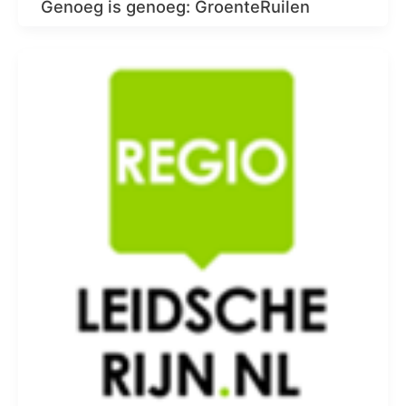
Genoeg is genoeg: GroenteRuilen