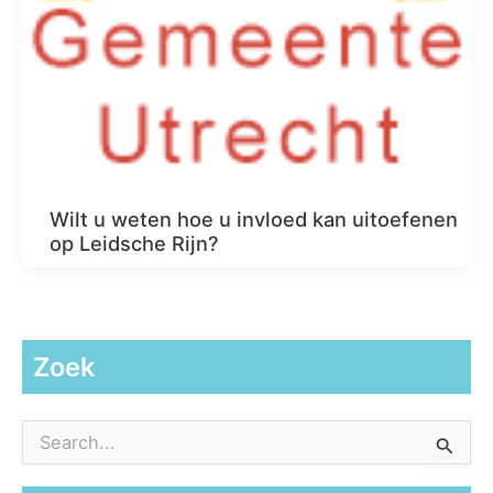
Wilt u weten hoe u invloed kan uitoefenen
op Leidsche Rijn?
Zoek
Z
o
e