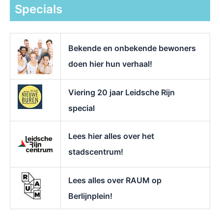
k
Specials
n
a
a
r
Bekende en onbekende bewoners
:
doen hier hun verhaal!
Viering 20 jaar Leidsche Rijn
special
Lees hier alles over het
stadscentrum!
Lees alles over RAUM op
Berlijnplein!