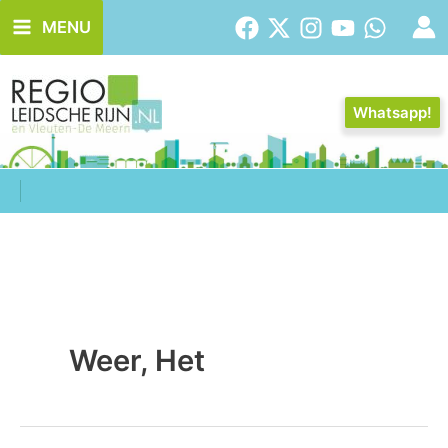
Ga
MENU
naar
de
inhoud
Whatsapp!
Weer, Het