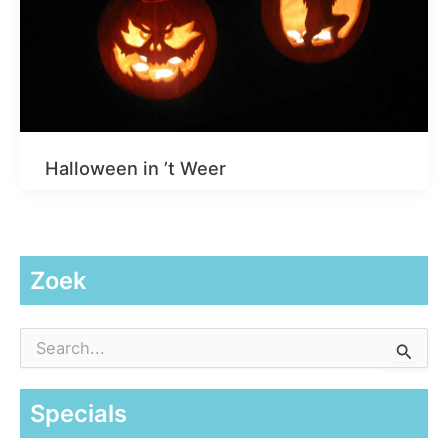
Halloween in ’t Weer
Zoek
Z
o
e
k
Specials
n
a