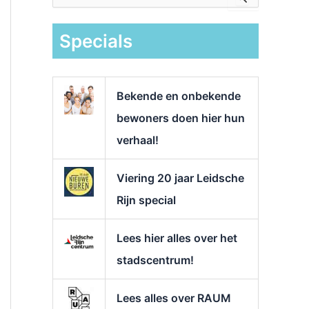
e
k
Specials
n
a
a
r
Bekende en onbekende
:
bewoners doen hier hun
verhaal!
Viering 20 jaar Leidsche
Rijn special
Lees hier alles over het
stadscentrum!
Lees alles over RAUM