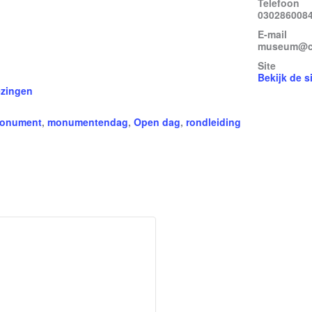
Telefoon
030286008
E-mail
museum@ca
Site
Bekijk de s
ezingen
onument
,
monumentendag
,
Open dag
,
rondleiding