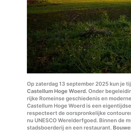
Op zaterdag 13 september 2025 kun je t
Castellum Hoge Woerd
. Onder begeleidi
rijke Romeinse geschiedenis en modern
Castellum Hoge Woerd is een eigentijdse 
respecteert de oorspronkelijke contouren
nu UNESCO Werelderfgoed. Binnen de mu
stadsboerderij en een restaurant.
Bouwen