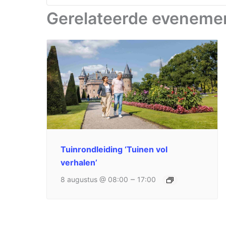
Gerelateerde eveneme
Tuinrondleiding ‘Tuinen vol
verhalen’
–
8 augustus @ 08:00
17:00