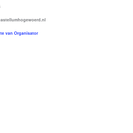
4
stellumhogewoerd.nl
ite van Organisator