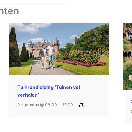
nten
Tuinrondleiding ‘Tuinen vol
verhalen’
–
9 augustus @ 08:00
17:00