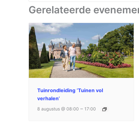
Gerelateerde eveneme
Tuinrondleiding ‘Tuinen vol
verhalen’
–
8 augustus @ 08:00
17:00