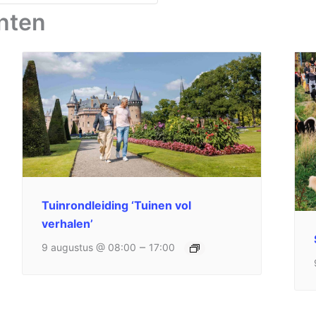
nten
Tuinrondleiding ‘Tuinen vol
verhalen’
–
9 augustus @ 08:00
17:00