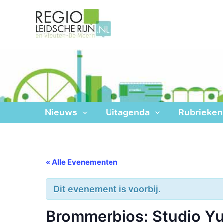
Ga
naar
de
inhoud
Nieuws
Uitagenda
Rubrieken
« Alle Evenementen
Dit evenement is voorbij.
Brommerbios: Studio Y