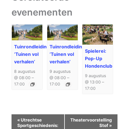
evenementen
Tuinrondleiding
Tuinrondleiding
Spielerei:
‘Tuinen vol
‘Tuinen vol
Pop-Up
verhalen’
verhalen’
Hondenclub
8 augustus
9 augustus
9 augustus
@ 08:00
–
@ 08:00
–
@ 13:00
–
17:00
17:00
17:00
Evenement
«
Utrechtse
Theatervoorstelling
Navigatie
Sportgeschiedenis:
Stof
»