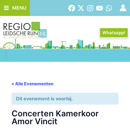
Ga
MENU
naar
de
inhoud
Whatsapp!
« Alle Evenementen
Dit evenement is voorbij.
Concerten Kamerkoor
Amor Vincit