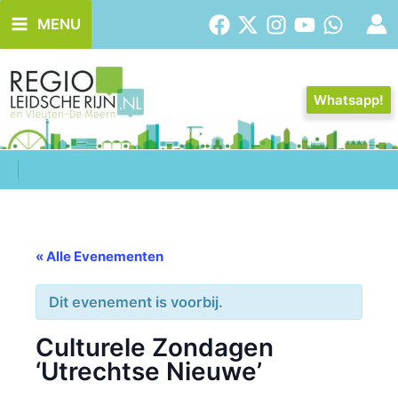
Ga
MENU
naar
de
inhoud
Whatsapp!
« Alle Evenementen
Dit evenement is voorbij.
Culturele Zondagen
‘Utrechtse Nieuwe’