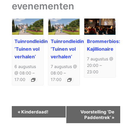
evenementen
Tuinrondleiding
Tuinrondleiding
Brommerbios:
‘Tuinen vol
‘Tuinen vol
Kajillionaire
verhalen’
verhalen’
7 augustus @
20:00
–
6 augustus
7 augustus @
23:00
@ 08:00
–
08:00
–
17:00
17:00
Evenement
«
Kinderdaad!
Voorstelling ‘De
Navigatie
Paddentrek’
»